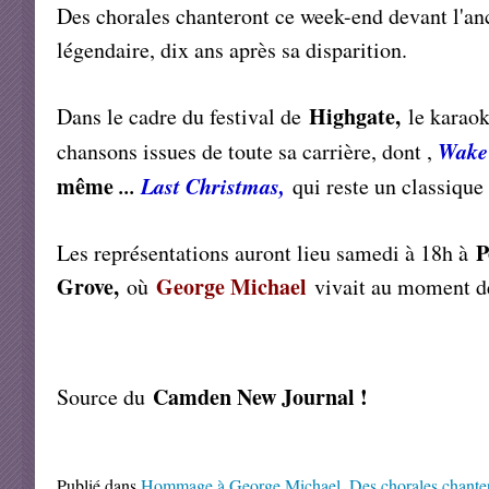
Des chorales chanteront ce week-end devant l'a
légendaire, dix ans après sa disparition.
Highgate,
Dans le cadre du festival de
le kara
Wake 
chansons issues de toute sa carrière, dont ,
même
...
Last Christmas,
qui reste un classiqu
P
Les représentations auront lieu samedi à 18h à
Grove,
George Michael
où
vivait au moment de
Camden New Journal !
Source du
Publié dans
Hommage à George Michael
,
Des chorales chante