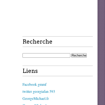
Recherche
Liens
Facebook gmmf
twitter georgiafan 593
GeorgeMichael.fr