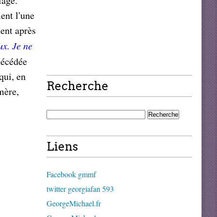
iage.
ent l'une
ment après
ux. Je ne
décédée
qui, en
Recherche
mère,
Liens
Facebook gmmf
twitter georgiafan 593
GeorgeMichael.fr