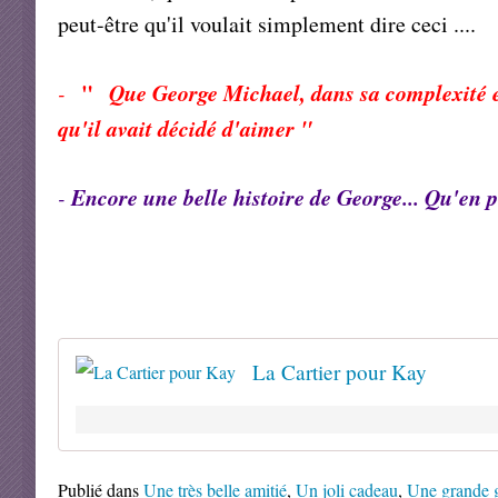
peut-être qu'il voulait simplement dire ceci ....
"
Que George Michael, dans sa complexité et
-
qu'il avait décidé d'aimer "
Encore une belle histoire de George... Qu'en 
-
La Cartier pour Kay
Publié dans
Une très belle amitié
,
Un joli cadeau
,
Une grande g