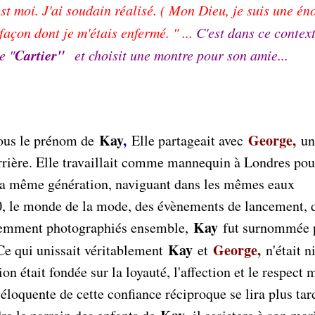
t moi. J'ai soudain réalisé. ( Mon Dieu, je suis une én
 façon dont je m'étais enfermé. " ...
C'est dans ce context
Cartier"
e "
et choisit une montre pour son amie...
Kay
,
George,
ous le prénom de
Elle partageait avec
un
arrière. Elle travaillait comme mannequin à Londres pou
 la même génération, naviguant dans les mêmes eaux
0, le monde de la mode, des évènements de lancement, 
Kay
équemment photographiés ensemble,
fut surnommée p
Kay
George,
e qui unissait véritablement
et
n'était ni
on était fondée sur la loyauté, l'affection et le respect 
 éloquente de cette confiance réciproque se lira plus tar