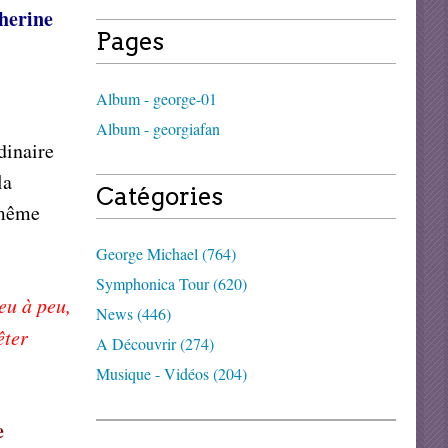
herine
Pages
Album - george-01
Album - georgiafan
dinaire
la
Catégories
-même
George Michael (764)
Symphonica Tour (620)
eu à peu,
News (446)
êter
A Découvrir (274)
Musique - Vidéos (204)
e