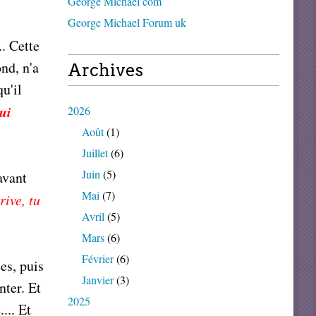
George Michael com
George Michael Forum uk
.. Cette
nd, n'a
Archives
u'il
lui
2026
Août
(1)
Juillet
(6)
Juin
(5)
avant
Mai
(7)
rive, tu
Avril
(5)
Mars
(6)
Février
(6)
es, puis
Janvier
(3)
nter. Et
2025
... Et