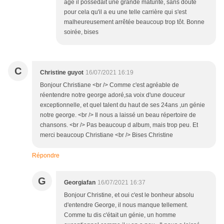
âge il possédait une grande maturité, sans doute
pour cela qu'il a eu une telle carrière qui s'est
malheureusement arrêtée beaucoup trop tôt. Bonne
soirée, bises
C
Christine guyot
16/07/2021 16:19
Bonjour Christiane <br /> Comme c'est agréable de
réentendre notre george adoré,sa voix d'une douceur
exceptionnelle, et quel talent du haut de ses 24ans ,un génie
notre george. <br /> Il nous a laissé un beau répertoire de
chansons. <br /> Pas beaucoup d album, mais trop peu. Et
merci beaucoup Christiane <br /> Bises Christine
Répondre
G
Georgiafan
16/07/2021 16:37
Bonjour Christine, et oui c'est le bonheur absolu
d'entendre George, il nous manque tellement.
Comme tu dis c'était un génie, un homme