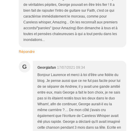
de véritables pépites, George pouvait en être très fier ! Il a
bien fait de rajouter l'intro de guitare sur Faith, c'est ce qui
caractérise immédiatement le morceau, comme pour
Careless whisper, Amazing... On les reconnaît aux premiers
accords/"paroles" (pour Amazing) Bon dimanche à tous et à
toutes et pensées chaleureuses à qui a tout perdu dans les
inondations...
Répondre
G
Georgiafan
17/07/2021 09:34
Bonjour Laurence et merci à toi d'être une fidèle du
blog. Je pense aussi que ce ne fut pas facile pour lui
de se séparer de Andrew, il y avait une gande amitié
entre eux, mais George a fait le bon choix, je ne sais
pas si ils étaient restés tous les deux dans le duo
Wham!, afin de continuer, George aurait-il eu la
même carrrière ?.... De mon côté j'avais cru
également que l'écriture de Careless Whisper avait
été plus rapide. George a déclaré qu'il avait imaginé
cette chanson pendant 3 mois dans sa tête. Ecrite en