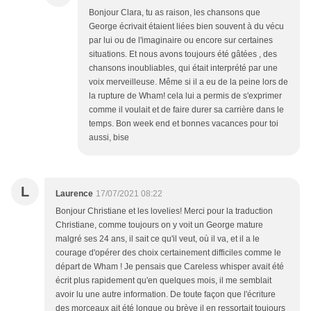
Bonjour Clara, tu as raison, les chansons que
George écrivait étaient liées bien souvent à du vécu
par lui ou de l'imaginaire ou encore sur certaines
situations. Et nous avons toujours été gâtées , des
chansons inoubliables, qui était interprété par une
voix merveilleuse. Même si il a eu de la peine lors de
la rupture de Wham! cela lui a permis de s'exprimer
comme il voulait et de faire durer sa carrière dans le
temps. Bon week end et bonnes vacances pour toi
aussi, bise
L
Laurence
17/07/2021 08:22
Bonjour Christiane et les lovelies! Merci pour la traduction
Christiane, comme toujours on y voit un George mature
malgré ses 24 ans, il sait ce qu'il veut, où il va, et il a le
courage d'opérer des choix certainement difficiles comme le
départ de Wham ! Je pensais que Careless whisper avait été
écrit plus rapidement qu'en quelques mois, il me semblait
avoir lu une autre information. De toute façon que l'écriture
des morceaux ait été longue ou brève il en ressortait toujours