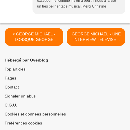
exceptionnel comme il y en a peu . Il nous a laissé
un très bel héritage musical. Merci Christine
< GEORGE MICHAEL -
GEORGE MICHAEL - UNE
LORSQUE GEORGE
INTERVIEW TELEVISEE
TELEPHONE A
DE 1998 - BY IVO NIEHE !!
L'EMISSION DE TELE
>
LOOSE WOMEN !!
Hébergé par Overblog
Top articles
Pages
Contact
Signaler un abus
C.G.U.
Cookies et données personnelles
Préférences cookies