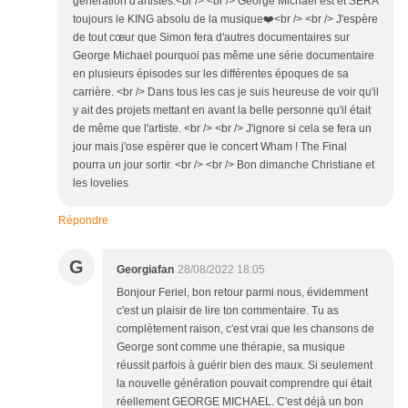
génération d'artistes.<br /> <br /> George Michael est et SERA
toujours le KING absolu de la musique❤️<br /> <br /> J'espère
de tout cœur que Simon fera d'autres documentaires sur
George Michael pourquoi pas même une série documentaire
en plusieurs épisodes sur les différentes époques de sa
carrière. <br /> Dans tous les cas je suis heureuse de voir qu'il
y ait des projets mettant en avant la belle personne qu'il était
de même que l'artiste. <br /> <br /> J'ignore si cela se fera un
jour mais j'ose espèrer que le concert Wham ! The Final
pourra un jour sortir. <br /> <br /> Bon dimanche Christiane et
les lovelies
Répondre
G
Georgiafan
28/08/2022 18:05
Bonjour Feriel, bon retour parmi nous, évidemment
c'est un plaisir de lire ton commentaire. Tu as
complètement raison, c'est vrai que les chansons de
George sont comme une thérapie, sa musique
réussit parfois à guérir bien des maux. Si seulement
la nouvelle génération pouvait comprendre qui était
réellement GEORGE MICHAEL. C'est déjà un bon