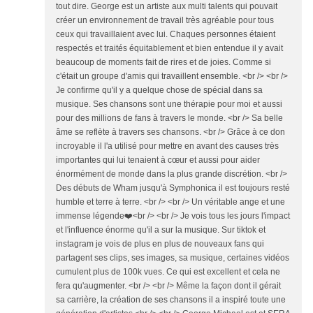
tout dire. George est un artiste aux multi talents qui pouvait
créer un environnement de travail très agréable pour tous
ceux qui travaillaient avec lui. Chaques personnes étaient
respectés et traités équitablement et bien entendue il y avait
beaucoup de moments fait de rires et de joies. Comme si
c'était un groupe d'amis qui travaillent ensemble. <br /> <br />
Je confirme qu'il y a quelque chose de spécial dans sa
musique. Ses chansons sont une thérapie pour moi et aussi
pour des millions de fans à travers le monde. <br /> Sa belle
âme se reflète à travers ses chansons. <br /> Grâce à ce don
incroyable il l'a utilisé pour mettre en avant des causes très
importantes qui lui tenaient à cœur et aussi pour aider
énormément de monde dans la plus grande discrétion. <br />
Des débuts de Wham jusqu'à Symphonica il est toujours resté
humble et terre à terre. <br /> <br /> Un véritable ange et une
immense légende❤️<br /> <br /> Je vois tous les jours l'impact
et l'influence énorme qu'il a sur la musique. Sur tiktok et
instagram je vois de plus en plus de nouveaux fans qui
partagent ses clips, ses images, sa musique, certaines vidéos
cumulent plus de 100k vues. Ce qui est excellent et cela ne
fera qu'augmenter. <br /> <br /> Même la façon dont il gérait
sa carrière, la création de ses chansons il a inspiré toute une