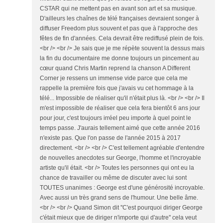
CSTAR qui ne mettent pas en avant son art et sa musique.
D'ailleurs les chaînes de télé françaises devraient songer à
diffuser Freedom plus souvent et pas que à l'approche des
fêtes de fin d'années. Cela devrait être rediffusé plein de fois.
<br /> <br /> Je sais que je me répète souvent la dessus mais
la fin du documentaire me donne toujours un pincement au
cœur quand Chris Martin reprend la chanson A Different
Corner je ressens un immense vide parce que cela me
rappelle la première fois que j'avais vu cet hommage à la
télé... Impossible de réaliser qu'il n'était plus là. <br /> <br /> Il
m'est impossible de réaliser que cela fera bientôt 6 ans jour
pour jour, c'est toujours irréel peu importe à quel point le
temps passe. J'aurais tellement aimé que cette année 2016
n'existe pas. Que l'on passe de l'année 2015 à 2017
directement. <br /> <br /> C'est tellement agréable d'entendre
de nouvelles anecdotes sur George, l'homme et l'incroyable
artiste qu'il était. <br /> Toutes les personnes qui ont eu la
chance de travailler ou même de discuter avec lui sont
TOUTES unanimes : George est d'une générosité incroyable.
Avec aussi un très grand sens de l'humour. Une belle âme.
<br /> <br /> Quand Simon dit ''C'est pourquoi diriger George
c'était mieux que de diriger n'importe qui d'autre'' cela veut