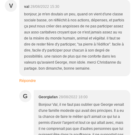
V
val
28/08/2022 15:30
bonjour, je m'en doutais un peu, quand on vient d'une classe
sociale basse, on réfléchit à nos actions, dépenses, et parfois
ça peut nous créer des angoisses de ne pas participer assez
aux asso caritatives croyant que ce n'est jamais assez au vu
de la misère du monde humain, animal et végétal. il faut se
dire de rester fière d'y participer, "sa pierre à l'édifice". facile à
dire, facile d'y participer pour chacun à son degré de
possibilités. une raison de plus qui me conforte dans les
valeurs qu'avaient George, mon idole. merci Christianne du
partage. bon dimanche, bonne semaine.
Répondre
G
Georgiafan
28/08/2022 18:00
Bonjour Val, il ne faut pas oublier que George venait
d'une famille modeste qui avait des principes. Il a eu
la chance de faire le métier qu'il aimait ce qui lui a
permis d'avoir l'argent et tout ce qui allait avec, mais
il ne comprenait pas que d'autres personnes que lui
puissent être dans la souffrance, il ne supportait pas ,