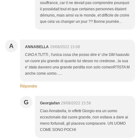
souffrance, car il ne devait pas comprendre pourquoi
il possédait tout et que certaines personnes étaient
démunis, mais ainsi va le monde, et difficile de croire
que cela va changer un jour ?? Bonne journée...
A
ANNABELLA
29/08/2022 15:08
CIAO A TUTTI , l'unica cosa che posso dire e' che GM haavuto
un cuore piu grande di quanto lui stesso no credesse...la sua
e' stata davvero una grande perdita non solo comenRTISTA M
anche come uomo......
Répondre
G
Georgiafan
29/08/2022 15:58
Ciao Annabella, in effetti Giorgio era un uomo
eccezionale dal cuore grande, non esitava a dare ai
meno fortunati, gli piaceva compiacere. UN UOMO
COME SONO POCHI