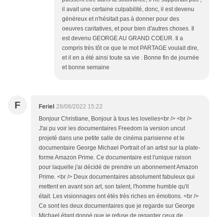
il avait une certaine culpabilité, donc, il est devenu
généreux et n'hésitait pas à donner pour des
oeuvres caritatives, et pour bien d'autres choses. Il
est devenu GEORGE AU GRAND COEUR. Il a
compris très tôt ce que le mot PARTAGE voulait dire,
et il en a été ainsi toute sa vie . Bonne fin de journée
et bonne semaine
F
Feriel
28/08/2022 15:22
Bonjour Christiane, Bonjour à tous les lovelies<br /> <br />
J'ai pu voir les documentaires Freedom la version uncut
projeté dans une petite salle de cinéma parisienne et le
documentaire George Michael Portrait of an artist sur la plate-
forme Amazon Prime. Ce documentaire est l'unique raison
pour laquelle j'ai décidé de prendre un abonnement Amazon
Prime. <br /> Deux documentaires absolument fabuleux qui
mettent en avant son art, son talent, l'homme humble qu'il
était. Les visionnages ont étés très riches en émotions. <br />
Ce sont les deux documentaires que je regarde sur George
Michael étant donné que je refuse de regarder ceux de