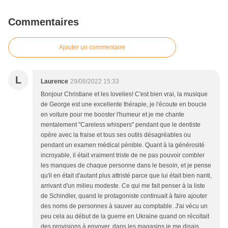
Commentaires
Ajouter un commentaire
L
Laurence
29/08/2022 15:33
Bonjour Christiane et les lovelies! C'est bien vrai, la musique
de George est une excellente thérapie, je l'écoute en boucle
en voiture pour me booster l'humeur et je me chante
mentalement "Careless whispers" pendant que le dentiste
opère avec la fraise et tous ses outils désagréables ou
pendant un examen médical pénible. Quant à la générosité
incroyable, il était vraiment triste de ne pas pouvoir combler
les manques de chaque personne dans le besoin, et je pense
qu'il en était d'autant plus attristé parce que lui était bien nanti,
arrivant d'un milieu modeste. Ce qui me fait penser à la liste
de Schindler, quand le protagoniste continuait à faire ajouter
des noms de personnes à sauver au comptable. J'ai vécu un
peu cela au début de la guerre en Ukraine quand on récoltait
des provisions à envoyer, dans les magasins je me disais