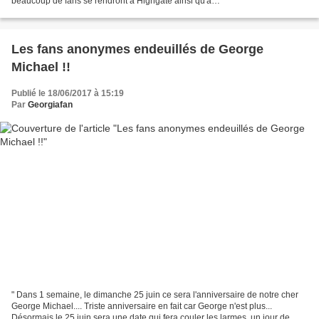
beaucoup de fans se rendront à Highgate ainsi qu'à
Goring....Malheureusement seront également nombreux...
Les fans anonymes endeuillés de George
Michael !!
Publié le 18/06/2017 à 15:19
Par
Georgiafan
" Dans 1 semaine, le dimanche 25 juin ce sera l'anniversaire de notre cher
George Michael.... Triste anniversaire en fait car George n'est plus...
Désormais le 25 juin sera une date qui fera couler les larmes, un jour de