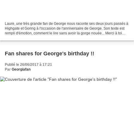
Laure, une très grande fan de George nous raconte ses deux jours passés à
Highgate et Goring à l'occasion de l'anniversaire de George. Son texte est
rempli d'émotion, comment le lire sans avoir la gorge nouée... Merci à toi
Laure pour ce partage, j'avais...
Fan shares for George's birthday !!
Publié le 26/06/2017 à 17:21
Par
Georgiafan