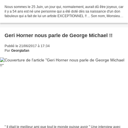
Nous sommes le 25 Juin, un jour qui, normalement, aurait dû être joyeux, car
il y a 54 ans est né une personne qui a été doté dès sa naissance d'un don
fabuleux qui a fait de lui un artiste EXCEPTIONNEL !! ... Son nom, Monsieur
Georgios Kyriacos Panayiotou,...
Geri Horner nous parle de George Michael !!
Publié le 21/06/2017 à 17:34
Par
Georgiafan
" Il était le meilleur ami que tout le monde puisse avoir " Une interview avec